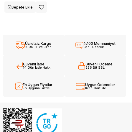
Sepete Ekle
Ücretsiz Kargo
%100 Memnuniyet
1000 TL ve üzeri
Canlı Destek
Güvenli İade
Güvenli Ödeme
14 Gün İade Hakkı
256 Bit SSL
En Uygun Fiyatlar
Uygun Ödemeler
En Uyguna Bizde
Kredi Kartı ile