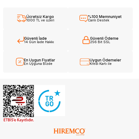
Ücretsiz Kargo
%100 Memnuniyet
1000 TL ve üzeri
Canlı Destek
Güvenli İade
Güvenli Ödeme
14 Gün İade Hakkı
256 Bit SSL
En Uygun Fiyatlar
Uygun Ödemeler
En Uyguna Bizde
Kredi Kartı ile