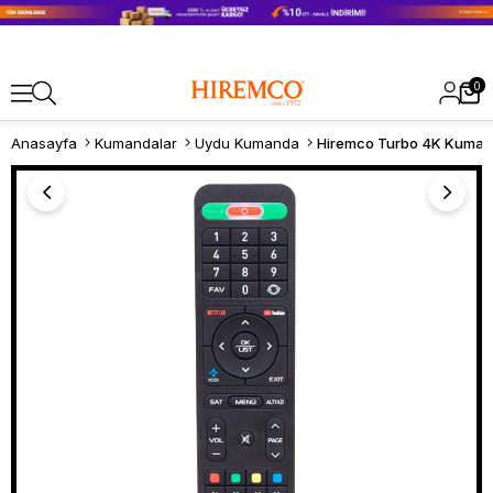
0
Anasayfa
Kumandalar
Uydu Kumanda
Hiremco Turbo 4K Kuma
Hiremco Turbo 4K Kumanda
0.0
Stok Kodu
1S61DXZWG5
Marka
:
Hiremco
Kategori
:
Uydu Kumanda