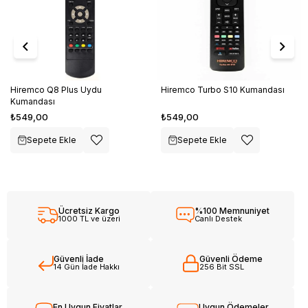
Hiremco Q8 Plus Uydu
Hiremco Turbo S10 Kumandası
Kumandası
₺549,00
₺549,00
Sepete Ekle
Sepete Ekle
Ücretsiz Kargo
%100 Memnuniyet
1000 TL ve üzeri
Canlı Destek
Güvenli İade
Güvenli Ödeme
14 Gün İade Hakkı
256 Bit SSL
En Uygun Fiyatlar
Uygun Ödemeler