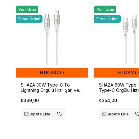
Yeni Ürün
Yeni Ürün
Fırsat Ürünü
Fırsat Ürünü
SHAZA 30W Type-C To
SHAZA 60W Type-
Lightning Örgülü Hızlı Şarj ve
Type-C Örgülü Hızlı
Data Kablosu Beyaz
Data Kablosu Beya
₺369,00
₺354,00
Sepete Ekle
Sepete Ekle