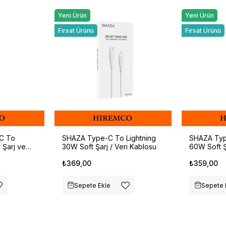
Yeni Ürün
Yeni Ürün
Fırsat Ürünü
Fırsat Ürünü
C To
SHAZA Type-C To Lightning
SHAZA Typ
 Şarj ve
30W Soft Şarj / Veri Kablosu
60W Soft Ş
z
₺369,00
₺359,00
Sepete Ekle
Sepete 