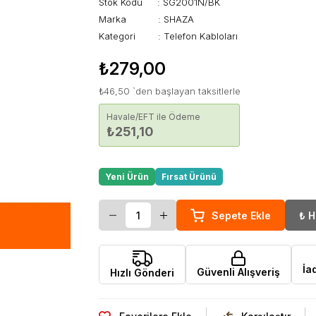
Stok Kodu
SG2001N/BK
Marka
:
SHAZA
Kategori
:
Telefon Kabloları
₺279,00
₺46,50
`den başlayan taksitlerle
Havale/EFT ile Ödeme
₺251,10
Yeni Ürün
Fırsat Ürünü
İa
Güvenli Alışveriş
Hızlı Gönderi