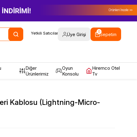
0
Yetkili Satıcılarımız
Kampanyalar
Yardım / Destek
Üye Girişi
Sepetim
u
Diğer
Oyun
Hiremco Otel
Ürünlerimiz
Konsolu
Tv
eri Kablosu (Lightning-Micro-