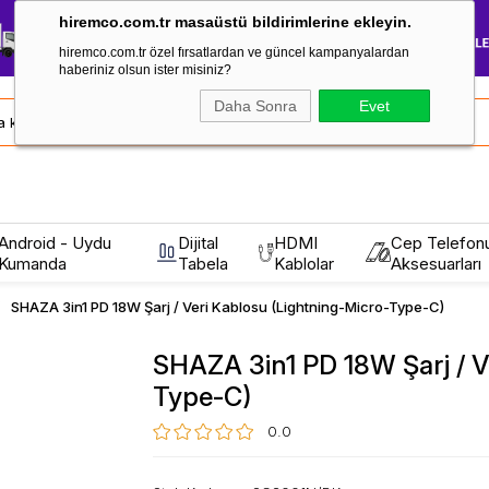
hiremco.com.tr masaüstü bildirimlerine ekleyin.
hiremco.com.tr özel fırsatlardan ve güncel kampanyalardan
haberiniz olsun ister misiniz?
Daha Sonra
Evet
Android - Uydu
Dijital
HDMI
Cep Telefon
Kumanda
Tabela
Kablolar
Aksesuarları
SHAZA 3in1 PD 18W Şarj / Veri Kablosu (Lightning-Micro-Type-C)
SHAZA 3in1 PD 18W Şarj / V
Type-C)
0.0