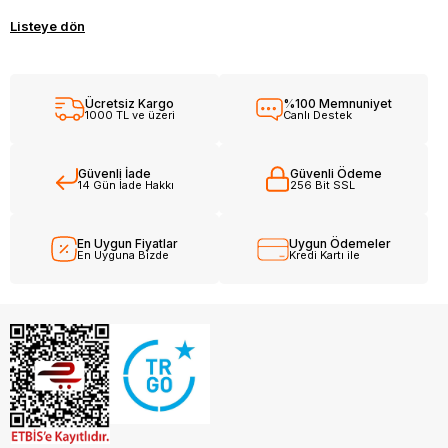
Listeye dön
Ücretsiz Kargo
%100 Memnuniyet
1000 TL ve üzeri
Canlı Destek
Güvenli İade
Güvenli Ödeme
14 Gün İade Hakkı
256 Bit SSL
En Uygun Fiyatlar
Uygun Ödemeler
En Uyguna Bizde
Kredi Kartı ile